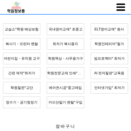
교습소*학원 배상보험
국내영어교재* 초중고
ELT영어교재* 원서
복사기・프린터 렌탈
최저가 복사용지
학원인테리어*철거
어린이집・유치원 교구
학원책상・사무용가구
빔프로젝터* 최저가
간판 제작*최저가
학원전문교재 인쇄*제본
AI 전자칠판*교육용
학원칠판*교단
에어컨시공*중고매입
인터넷가입* 최저가
정수기・공기청정기
카드단말기 렌털*구입
장바구니