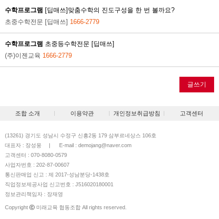
수학프로그램
[딥매쓰]맞춤수학의 진도구성을 한 번 볼까요?
초중수학전문 [딥매쓰]
1666-2779
수학프로그램
초중등수학전문 [딥매쓰]
(주)이젠교육
1666-2779
글쓰기
조합 소개
이용약관
개인정보취급방침
고객센터
(13261) 경기도 성남시 수정구 신흥2동 179 삼부르네상스 106호
대표자 : 장성웅
|
E-mail : demojang@naver.com
고객센터 : 070-8080-0579
사업자번호 : 202-87-00607
통신판매업 신고 : 제 2017-성남분당-1438호
직업정보제공사업 신고번호 : J516020180001
정보관리책임자 : 장재영
Copyright
ⓒ
미래교육 협동조합 All rights reserved.