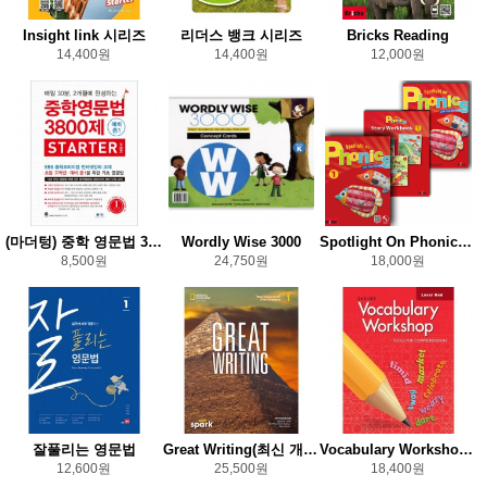
Insight link 시리즈
리더스 뱅크 시리즈
Bricks Reading
14,400원
14,400원
12,000원
(마더텅) 중학 영문법 3800제
Wordly Wise 3000
Spotlight On Phonics Set (S/B+W/B+Story W/B)
8,500원
24,750원
18,000원
잘풀리는 영문법
Great Writing(최신 개정판)
Vocabulary Workshop 개정판
12,600원
25,500원
18,400원