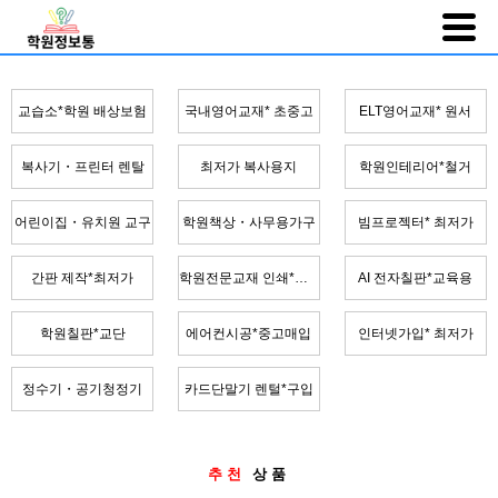
교습소*학원 배상보험
국내영어교재* 초중고
ELT영어교재* 원서
복사기・프린터 렌탈
최저가 복사용지
학원인테리어*철거
어린이집・유치원 교구
학원책상・사무용가구
빔프로젝터* 최저가
간판 제작*최저가
학원전문교재 인쇄*제본
AI 전자칠판*교육용
학원칠판*교단
에어컨시공*중고매입
인터넷가입* 최저가
정수기・공기청정기
카드단말기 렌털*구입
추천
상품