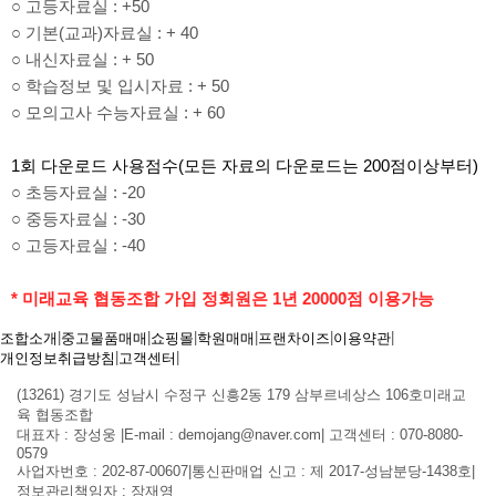
○ 고등자료실 : +50
○ 기본(교과)자료실 : + 40
○ 내신자료실 : + 50
○ 학습정보 및 입시자료 : + 50
○ 모의고사 수능자료실 : + 60
1회 다운로드 사용점수(모든 자료의 다운로드는 200점이상부터)
○ 초등자료실 : -20
○ 중등자료실 : -30
○ 고등자료실 : -40
* 미래교육 협동조합 가입 정회원은 1년 20000점 이용가능
|
|
|
|
|
|
조합소개
중고물품매매
쇼핑몰
학원매매
프랜차이즈
이용약관
|
|
개인정보취급방침
고객센터
(13261) 경기도 성남시 수정구 신흥2동 179 삼부르네상스 106호
미래교
육 협동조합
대표자 : 장성웅
|
E-mail : demojang@naver.com
|
고객센터 : 070-8080-
0579
사업자번호 : 202-87-00607
|
통신판매업 신고 : 제 2017-성남분당-1438호
|
정보관리책임자 : 장재영