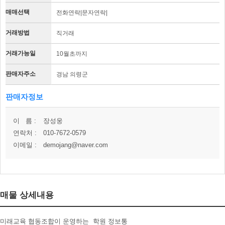
매매선택
전화연락|문자연락|
거래방법
직거래
거래가능일
10월초까지
판매자주소
경남 의령군
판매자정보
이 름 :
장성웅
연락처 :
010-7672-0579
이메일 :
demojang@naver.com
매물 상세내용
미래교육 협동조합이 운영하는 학원 정보통