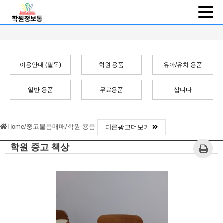
이용안내 (필독)
학원 용품
유아/유치 용품
일반 용품
무료용품
삽니다
Home
/
중고물품매매
/
학원 용품
다른광고더보기
학원 중고 책상