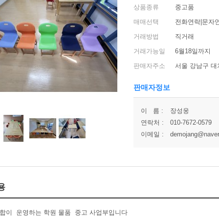
상품종류
중고품
매매선택
전화연락|문자연
거래방법
직거래
거래가능일
6월18일까지
판매자주소
서울 강남구 대
판매자정보
이 름 :
장성웅
연락처 :
010-7672-0579
이메일 :
demojang@nave
용
합이 운영하는 학원 물품 중고 사업부입니다