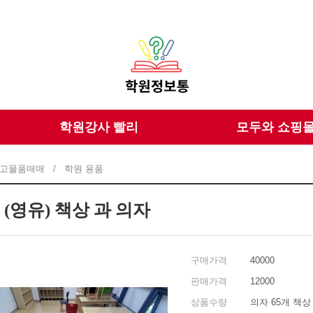
학원강사 빨리
모두와 쇼핑
고물품매매
/
학원 용품
(영유) 책상 과 의자
구매가격
40000
판매가격
12000
상품수량
의자 65개 책상