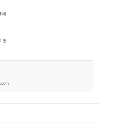
락|
치동
r.com