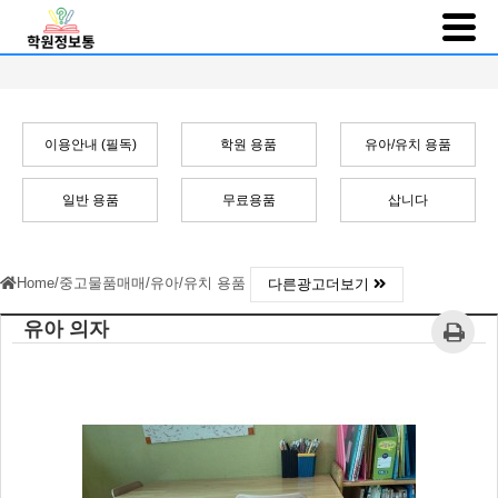
이용안내 (필독)
학원 용품
유아/유치 용품
일반 용품
무료용품
삽니다
Home
/
중고물품매매
/
유아/유치 용품
다른광고더보기
유아 의자