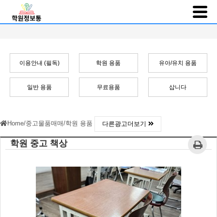
이용안내 (필독)
학원 용품
유아/유치 용품
일반 용품
무료용품
삽니다
Home
/
중고물품매매
/
학원 용품
다른광고더보기
학원 중고 책상