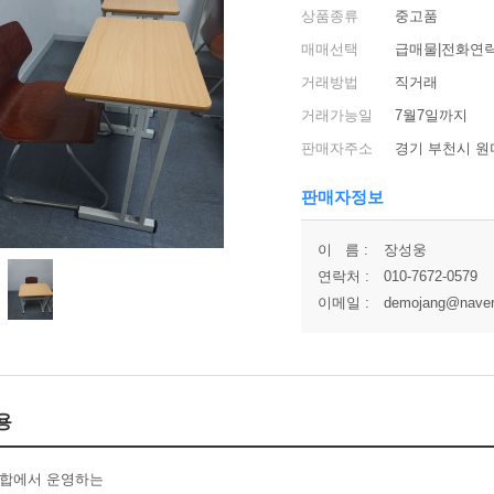
상품종류
중고품
매매선택
급매물|전화연락
거래방법
직거래
거래가능일
7월7일까지
판매자주소
경기 부천시 원
판매자정보
이 름 :
장성웅
연락처 :
010-7672-0579
이메일 :
demojang@nave
용
조합에서 운영하는