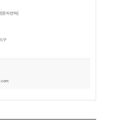
|문자연락|
미구
r.com