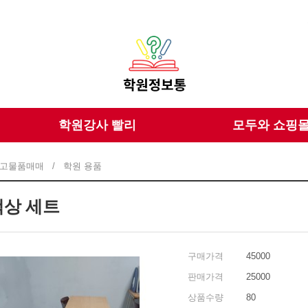
학원강사 빨리
모두와 쇼핑
고물품매매
/
학원 용품
책상 세트
구매가격
45000
판매가격
25000
상품수량
80