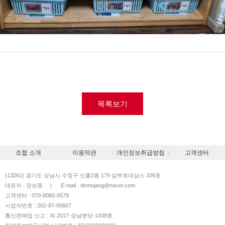
목록보기
조합 소개
이용약관
개인정보취급방침
고객센터
(13261) 경기도 성남시 수정구 신흥2동 179 삼부르네상스 106호
대표자 : 장성웅
|
E-mail : demojang@naver.com
고객센터 : 070-8080-0579
사업자번호 : 202-87-00607
통신판매업 신고 : 제 2017-성남분당-1438호