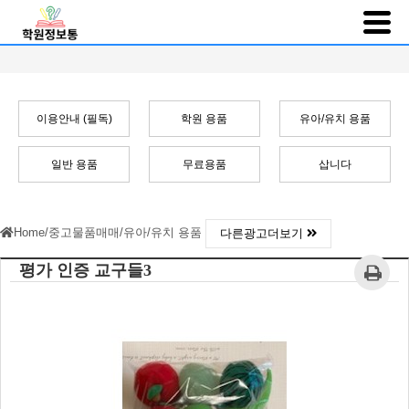
이용안내 (필독)
학원 용품
유아/유치 용품
일반 용품
무료용품
삽니다
Home
/
중고물품매매
/
유아/유치 용품
다른광고더보기
평가 인증 교구들3