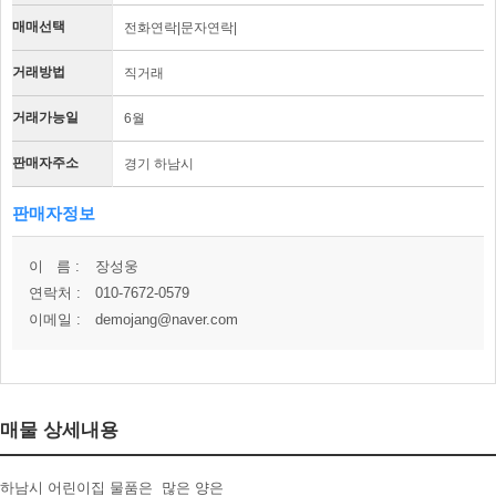
매매선택
전화연락|문자연락|
거래방법
직거래
거래가능일
6월
판매자주소
경기 하남시
판매자정보
이 름 :
장성웅
연락처 :
010-7672-0579
이메일 :
demojang@naver.com
매물 상세내용
하남시 어린이집 물품은 많은 양은