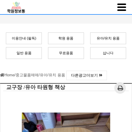
이용안내 (필독)
학원 용품
유아/유치 용품
일반 용품
무료용품
삽니다
Home
/
중고물품매매
/
유아/유치 용품
다른광고더보기
교구장 /유아 타원형 책상