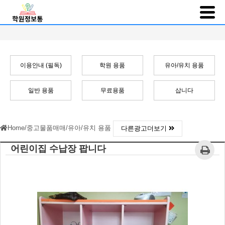
이용안내 (필독)
학원 용품
유아/유치 용품
일반 용품
무료용품
삽니다
Home
/
중고물품매매
/
유아/유치 용품
다른광고더보기
어린이집 수납장 팝니다