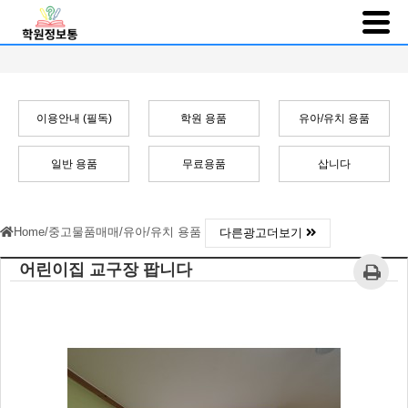
이용안내 (필독)
학원 용품
유아/유치 용품
일반 용품
무료용품
삽니다
Home
/
중고물품매매
/
유아/유치 용품
다른광고더보기
어린이집 교구장 팝니다