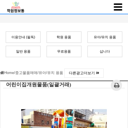
이용안내 (필독)
학원 용품
유아/유치 용품
일반 용품
무료용품
삽니다
Home
/
중고물품매매
/
유아/유치 용품
다른광고더보기
어린이집개원물품(일괄거래)