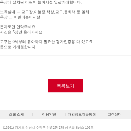
옥상에 설치된 어린이 놀이시설 일괄거래합니다.
보육실내 ㅡ 교구장,이불장,책상,교구,동화책 등 일체
옥상 ㅡ 어린이놀이시설
문자로만 연락주세요.
사진은 5장만 올라가네요.
교구는 0세부터 유아까지 필요한 평가인증용 다 있고요
통으로 거래원합니다.
목록보기
조합 소개
이용약관
개인정보취급방침
고객센터
(13261) 경기도 성남시 수정구 신흥2동 179 삼부르네상스 106호