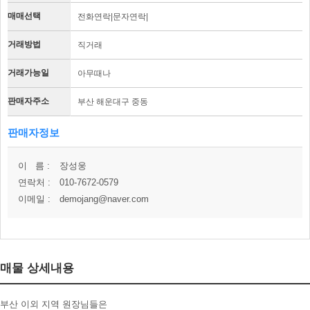
매매선택
전화연락|문자연락|
거래방법
직거래
거래가능일
아무때나
판매자주소
부산 해운대구 중동
판매자정보
이 름 :
장성웅
연락처 :
010-7672-0579
이메일 :
demojang@naver.com
매물 상세내용
부산 이외 지역 원장님들은