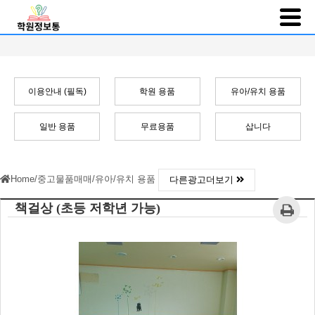
이용안내 (필독)
학원 용품
유아/유치 용품
일반 용품
무료용품
삽니다
Home
/
중고물품매매
/
유아/유치 용품
다른광고더보기
책걸상 (초등 저학년 가능)