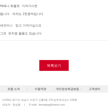
택배나 화물로 가져가시면
됩니다 의자는 2천원씩입니다
새것이니 믿고 가져가십시요
그외 유치원 물품도 있습니다
목록보기
조합 소개
이용약관
개인정보취급방침
고객센터
(13261) 경기도 성남시 수정구 신흥2동 179 삼부르네상스 106호
대표자 : 장성웅
|
E-mail : demojang@naver.com