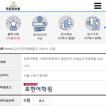
필독사항
강사정보
강사구직
강사(교사)
(이용안내)
(이력서 열람)
(이력서 등록)
구인
Home
/
교사구인
/
채용광고 서비스 신청
표현어학원 - 표현어학원에서 열정적인 선생님과 직원분을 모십
제목
니다.
근무지
서울 노원구 중계동
학원로고
0원
예치금잔액
충전