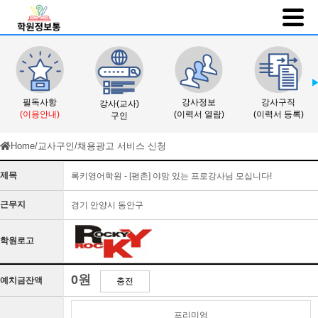
필독사항
강사정보
강사구직
강사(교사)
(이용안내)
(이력서 열람)
(이력서 등록)
구인
Home
/
교사구인
/
채용광고 서비스 신청
제목
록키영어학원 - [평촌] 야망 있는 프로강사님 모십니다!
근무지
경기 안양시 동안구
학원로고
0원
예치금잔액
충전
프리미엄