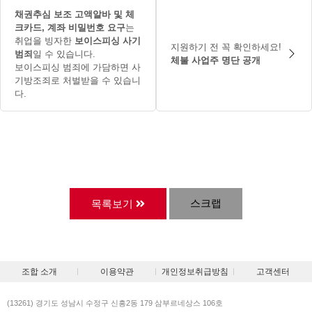
채권추심 보조 고액알바 및 체
크카드, 계좌 비밀번호 요구
는
취업을 빙자한
보이스피싱 사기
지원하기 전 꼭 확인하세요!
범죄
일 수 있습니다.
체불 사업주 명단 공개
보이스피싱 범죄에 가담하면 사
기방조죄로 처벌받을 수 있습니
다.
스크랩
목록보기
조합 소개
이용약관
개인정보취급방침
고객센터
(13261) 경기도 성남시 수정구 신흥2동 179 삼부르네상스 106호