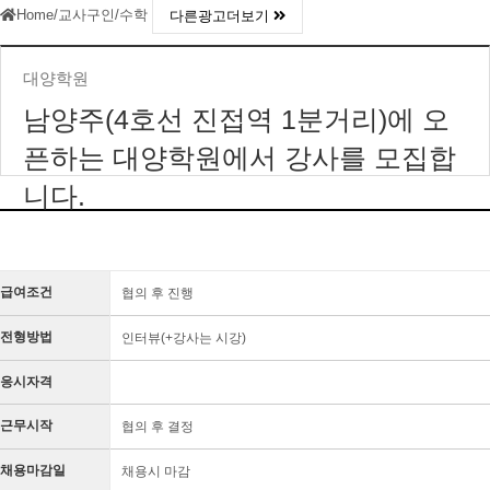
Home
/
교사구인
/
수학
다른광고더보기
대양학원
남양주(4호선 진접역 1분거리)에 오
픈하는 대양학원에서 강사를 모집합
니다.
급여조건
협의 후 진행
전형방법
인터뷰(+강사는 시강)
응시자격
근무시작
협의 후 결정
채용마감일
채용시 마감