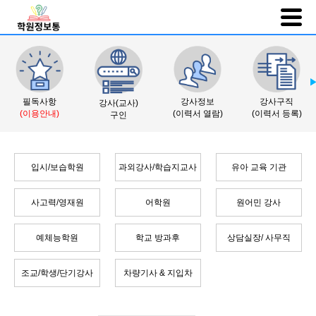
필독사항
강사정보
강사구직
강사(교사)
(이용안내)
(이력서 열람)
(이력서 등록)
구인
입시/보습학원
과외강사/학습지교사
유아 교육 기관
사고력/영재원
어학원
원어민 강사
예체능학원
학교 방과후
상담실장/ 사무직
조교/학생/단기강사
차량기사 & 지입차