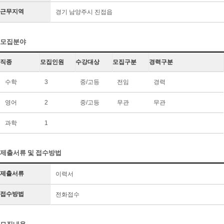
근무지역
경기 남양주시 진접읍
모집분야
직종
모집인원
수강대상
모집구분
경력구분
수학
3
중/고등
전임
경력
영어
2
중/고등
무관
무관
과학
1
제출서류 및 접수방법
제출서류
이력서
접수방법
전화접수