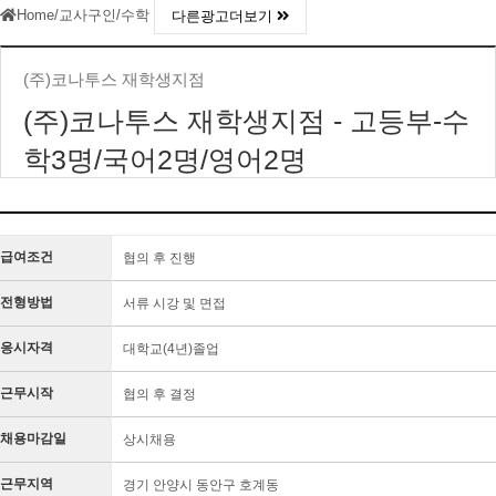
Home
/
교사구인
/
수학
다른광고더보기
(주)코나투스 재학생지점
(주)코나투스 재학생지점 - 고등부-수
학3명/국어2명/영어2명
급여조건
협의 후 진행
전형방법
서류 시강 및 면접
응시자격
대학교(4년)졸업
근무시작
협의 후 결정
채용마감일
상시채용
근무지역
경기 안양시 동안구 호계동