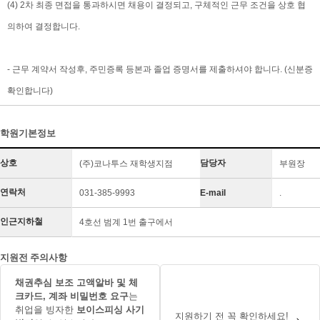
(4) 2차 최종 면접을 통과하시면 채용이 결정되고, 구체적인 근무 조건을 상호 협
의하여 결정합니다.
- 근무 계약서 작성후, 주민증록 등본과 졸업 증명서를 제출하셔야 합니다. (신분증
확인합니다)
학원기본정보
상호
담당자
(주)코나투스 재학생지점
부원장
연락처
031-385-9993
E-mail
.
인근지하철
4호선 범계 1번 출구에서
지원전 주의사항
채권추심 보조 고액알바 및 체
크카드, 계좌 비밀번호 요구
는
취업을 빙자한
보이스피싱 사기
지원하기 전 꼭 확인하세요!