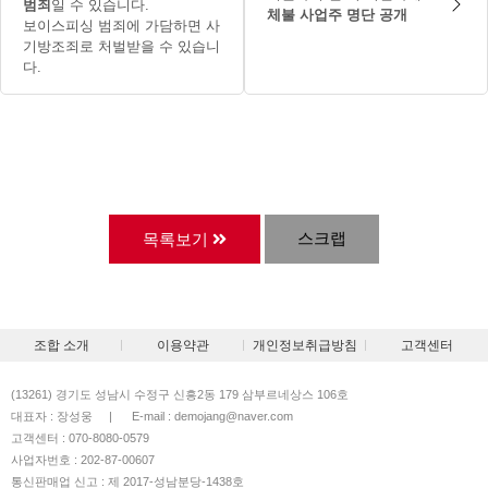
범죄
일 수 있습니다.
체불 사업주 명단 공개
보이스피싱 범죄에 가담하면 사
기방조죄로 처벌받을 수 있습니
다.
스크랩
목록보기
조합 소개
이용약관
개인정보취급방침
고객센터
(13261) 경기도 성남시 수정구 신흥2동 179 삼부르네상스 106호
대표자 : 장성웅
|
E-mail : demojang@naver.com
고객센터 : 070-8080-0579
사업자번호 : 202-87-00607
통신판매업 신고 : 제 2017-성남분당-1438호