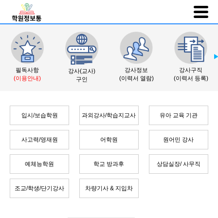
필독사항
강사정보
강사구직
강사(교사)
(이용안내)
(이력서 열람)
(이력서 등록)
구인
입시/보습학원
과외강사/학습지교사
유아 교육 기관
사고력/영재원
어학원
원어민 강사
예체능학원
학교 방과후
상담실장/ 사무직
조교/학생/단기강사
차량기사 & 지입차