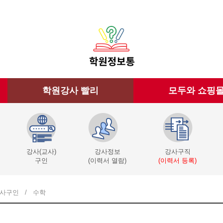
학원강사 빨리
모두와 쇼핑
강사(교사)
강사정보
강사구직
구인
(이력서 열람)
(이력서 등록)
사구인
/
수학