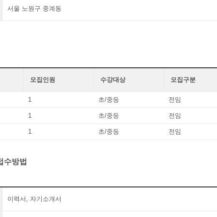
서울 노원구 중계동
모집인원
수강대상
모집구분
1
초/중등
전임
1
초/중등
전임
1
초/중등
전임
 접수방법
이력서, 자기소개서