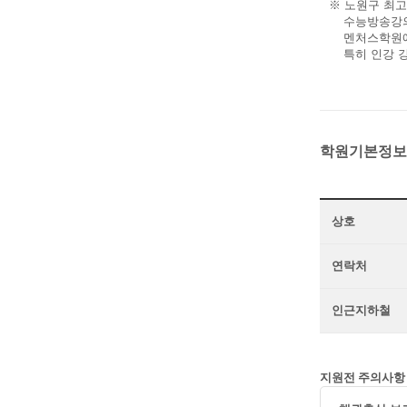
※ 노원구 최고
수능방송강의를
멘처스학원에서
특히 인강 강
학원기본정보
상호
연락처
인근지하철
지원전 주의사항