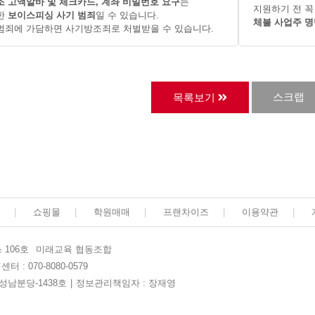
 고액알바 및 체크카드, 계좌 비밀번호 요구
는
지원하기 전 꼭
한
보이스피싱 사기 범죄
일 수 있습니다.
체불 사업주 명
범죄에 가담하면 사기방조죄로 처벌받을 수 있습니다.
스크랩
목록보기
|
쇼핑몰
|
학원매매
|
프랜차이즈
|
이용약관
|
 106호
미래교육 협동조합
터 : 070-8080-0579
-성남분당-1438호
|
정보관리책임자 : 장재영