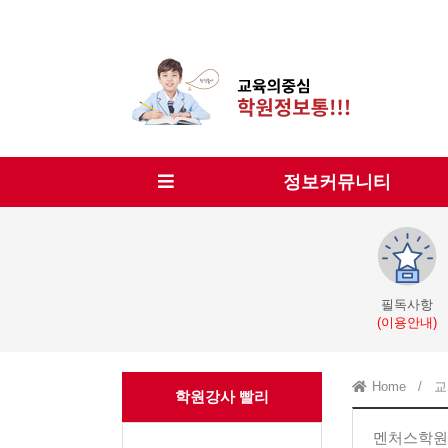
정보커뮤니티
필독사항
(이용안내)
Home
/
교
학원강사 빨리
멘처스학원