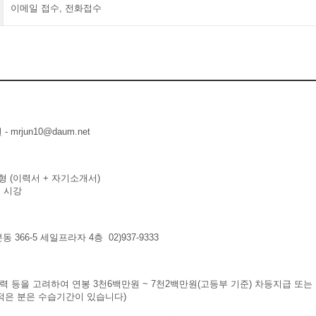
이메일 접수, 전화접수
 -
mrjun10@daum.net
형 (이력서 + 자기소개서)
및 시강
366-5 세일프라자 4층 02)937-9333
 등을 고려하여 연봉 3천6백만원 ~ 7천2백만원(고등부 기준) 차등지급 또는
적은 분은 수습기간이 있습니다)