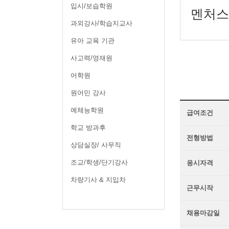
입시/보습학원
멘처스
과외강사/학습지교사
유아 교육 기관
사고력/영재원
어학원
원어민 강사
예체능학원
급여조건
학교 방과후
전형방법
상담실장/ 사무직
조교/학생/단기강사
응시자격
차량기사 & 지입차
근무시작
채용마감일