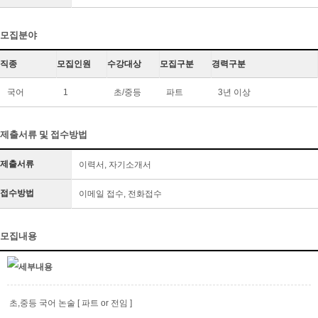
모집분야
직종
모집인원
수강대상
모집구분
경력구분
국어
1
초/중등
파트
3년 이상
제출서류 및 접수방법
제출서류
이력서, 자기소개서
접수방법
이메일 접수, 전화접수
모집내용
초,중등 국어 논술 [ 파트 or 전임 ]