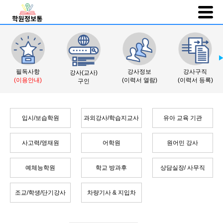
필독사항
강사정보
강사구직
강사(교사)
(이용안내)
(이력서 열람)
(이력서 등록)
구인
입시/보습학원
과외강사/학습지교사
유아 교육 기관
사고력/영재원
어학원
원어민 강사
예체능학원
학교 방과후
상담실장/ 사무직
조교/학생/단기강사
차량기사 & 지입차