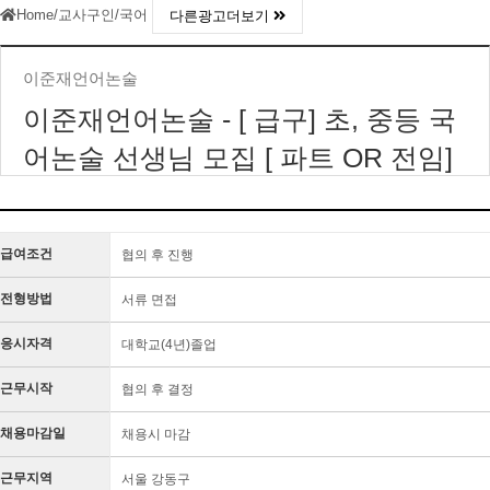
Home
/
교사구인
/
국어
다른광고더보기
이준재언어논술
이준재언어논술 - [ 급구] 초, 중등 국
어논술 선생님 모집 [ 파트 OR 전임]
급여조건
협의 후 진행
전형방법
서류 면접
응시자격
대학교(4년)졸업
근무시작
협의 후 결정
채용마감일
채용시 마감
근무지역
서울 강동구