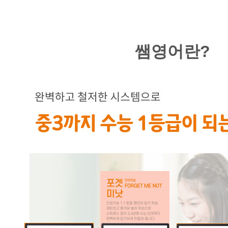
쌤영어란?