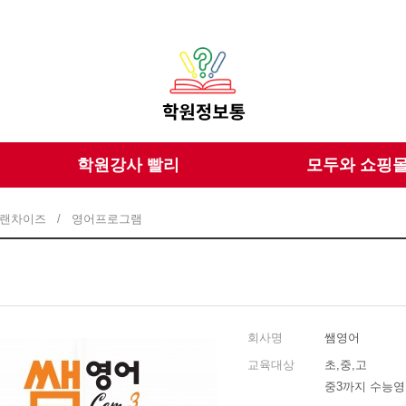
학원강사 빨리
모두와 쇼핑
랜차이즈
/
영어프로그램
회사명
쌤영어
교육대상
초,중,고
중3까지 수능영