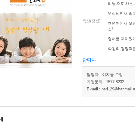
리딩,어휘,내신
원장님께서 쉽고
특징(장점)
쌤영어에서 오랜
션!
영어를 재미있
학원의 경쟁력은
담당자
담당자 : 이지웅 주임
가맹문의 : 1577-8232
E-mail : peri129@hanmail.n
내