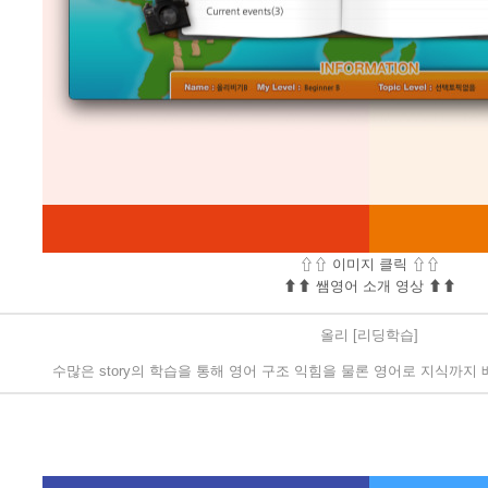
⇧⇧ 이미지 클릭 ⇧⇧
⬆︎⬆︎ 쌤영어 소개 영상 ⬆︎⬆︎
올리 [리딩학습]
수많은 story의 학습을 통해 영어 구조 익힘을 물론 영어로 지식까지