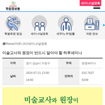
세미나/설명회
특별회원 등업
세미나/설명회
세무/노무/법률
개원 정보
Home
/
커뮤니티
/
세미나/설명회
미술교사와 원장이 반드시 알아야 할 하루세미나
지역
주제
경기 성남시 수정구
운영세미나
2024-07-21 13:00-
010 7637
날짜
연락처
18:00
9249