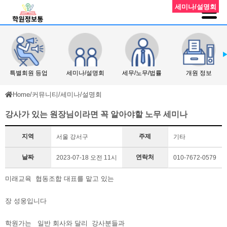
세미나/설명회
특별회원 등업
세미나/설명회
세무/노무/법률
개원 정보
Home
/
커뮤니티
/
세미나/설명회
강사가 있는 원장님이라면 꼭 알아야할 노무 세미나
지역
주제
서울 강서구
기타
날짜
연락처
2023-07-18 오전 11시
010-7672-0579
미래교육 협동조합 대표를 맡고 있는
장 성웅입니다
학원가는 일반 회사와 달리 강사분들과