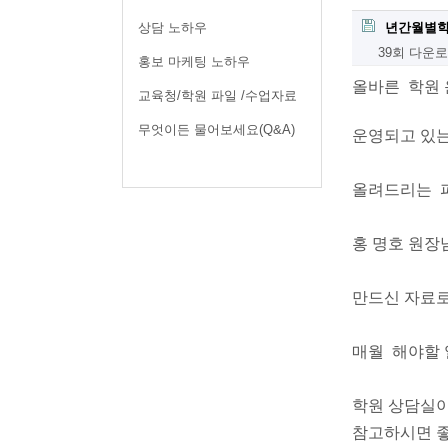
상담 노하우
년간월별학
39회 다운
홍보 마케팅 노하우
올바른 학원
교육청/학원 파일 /수업자료
무엇이든 물어보세요(Q&A)
운영되고 있
올려드리는 파
홍 명호 원장
만드신 자료
매월 해야할
학원 상담실이
참고하시면 좋