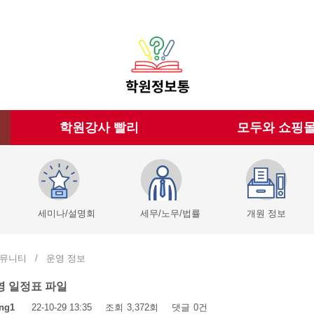
학원강사 빨리
모두와 쇼핑
세미나/설명회
세무/노무/법률
개원 정보
뮤니티
/
운영 정보
영 일정표 파일
ng1
22-10-29 13:35
조회
3,372회
댓글
0건