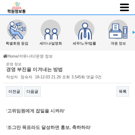
특별회원 등업
세미나/설명회
세무/노무/법률
개원 정보
Home
/
커뮤니티
/
운영 정보
운영 정보
경영 부진을 이겨내는 방법
작성자
정숙자
18-12-03 21:26
조회
3,545회
댓글
0건
이전글
다음글
목록
본문
'고위임원에게 잡일을 시켜라'
'조그만 목표라도 달성하면 홍보, 축하하라'