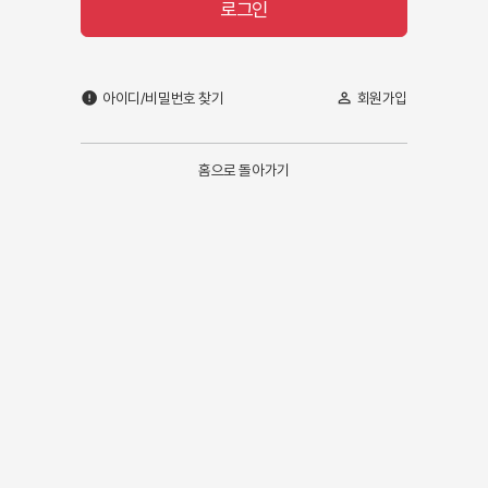
로그인
아이디/비밀번호 찾기
회원가입
error
person_outline
홈으로 돌아가기