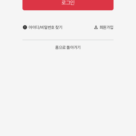
로그인
아이디/비밀번호 찾기
회원가입
error
person_outline
홈으로 돌아가기