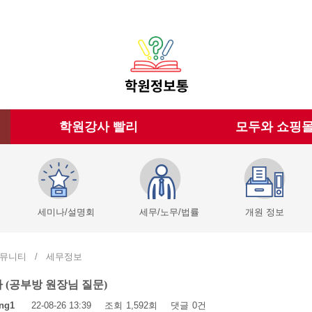
학원강사 빨리
모두와 쇼핑
세미나/설명회
세무/노무/법률
개원 정보
뮤니티
/
세무정보
 (공부방 원장님 질문)
ng1
22-08-26 13:39
조회
1,592회
댓글
0건