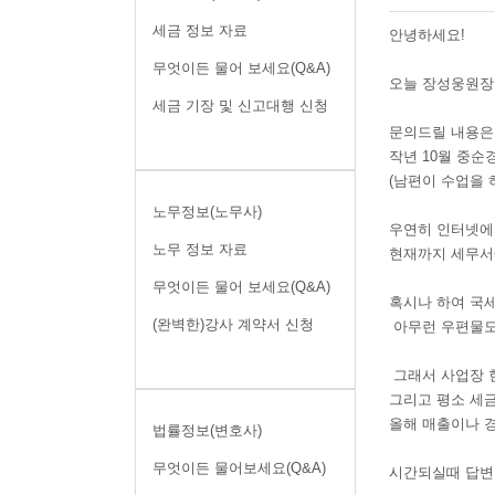
세금 정보 자료
안녕하세요!
무엇이든 물어 보세요(Q&A)
오늘 장성웅원장
세금 기장 및 신고대행 신청
문의드릴 내용은
작년 10월 중
(남편이 수업을 
노무정보(노무사)
우연히 인터넷에
노무 정보 자료
현재까지 세무서
무엇이든 물어 보세요(Q&A)
혹시나 하여 국
(완벽한)강사 계약서 신청
아무런 우편물도
그래서 사업장 현
그리고 평소 세
올해 매출이나 
법률정보(변호사)
무엇이든 물어보세요(Q&A)
시간되실때 답변